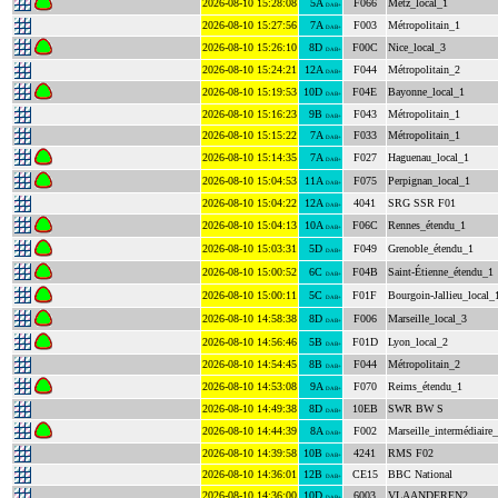
2026-08-10 15:28:08
5A
F066
Metz_local_1
DAB+
2026-08-10 15:27:56
7A
F003
Métropolitain_1
DAB+
2026-08-10 15:26:10
8D
F00C
Nice_local_3
DAB+
2026-08-10 15:24:21
12A
F044
Métropolitain_2
DAB+
2026-08-10 15:19:53
10D
F04E
Bayonne_local_1
DAB+
2026-08-10 15:16:23
9B
F043
Métropolitain_1
DAB+
2026-08-10 15:15:22
7A
F033
Métropolitain_1
DAB+
2026-08-10 15:14:35
7A
F027
Haguenau_local_1
DAB+
2026-08-10 15:04:53
11A
F075
Perpignan_local_1
DAB+
2026-08-10 15:04:22
12A
4041
SRG SSR F01
DAB+
2026-08-10 15:04:13
10A
F06C
Rennes_étendu_1
DAB+
2026-08-10 15:03:31
5D
F049
Grenoble_étendu_1
DAB+
2026-08-10 15:00:52
6C
F04B
Saint-Étienne_étendu_1
DAB+
2026-08-10 15:00:11
5C
F01F
Bourgoin-Jallieu_local_
DAB+
2026-08-10 14:58:38
8D
F006
Marseille_local_3
DAB+
2026-08-10 14:56:46
5B
F01D
Lyon_local_2
DAB+
2026-08-10 14:54:45
8B
F044
Métropolitain_2
DAB+
2026-08-10 14:53:08
9A
F070
Reims_étendu_1
DAB+
2026-08-10 14:49:38
8D
10EB
SWR BW S
DAB+
2026-08-10 14:44:39
8A
F002
Marseille_intermédiaire
DAB+
2026-08-10 14:39:58
10B
4241
RMS F02
DAB+
2026-08-10 14:36:01
12B
CE15
BBC National
DAB+
2026-08-10 14:36:00
10D
6003
VLAANDEREN2
DAB+