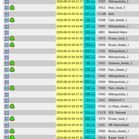
2026-08-10 04:52:37
9C
F029
Métropolitain_2
DAB+
2026-08-10 04:51:19
11A
F012
Paris_local_3
DAB+
2026-08-10 04:50:16
11C
C1AB
Kent
DAB+
2026-08-10 04:49:40
5B
F05B
Caen_étendu_1
DAB+
2026-08-10 04:43:00
8C
F005
Métropolitain_2
DAB+
2026-08-10 04:42:31
12A
6001
Hereford-Worcs
DAB+
2026-08-10 04:41:43
10B
F079
Évreux_local_1
DAB+
2026-08-10 04:36:27
10A
F028
Rouen_étendu_1
DAB+
2026-08-10 04:36:14
11D
C181
Métropolitain_1
DAB+
2026-08-10 04:29:09
10C
F044
Métropolitain_2
DAB+
2026-08-10 04:28:57
6B
F035
Toulouse_étendu_1
DAB+
2026-08-10 04:21:10
11B
F038
Paris_étendu_1
DAB+
2026-08-10 04:21:01
10B
F043
Métropolitain_1
DAB+
2026-08-10 04:20:48
10C
F044
Métropolitain_2
DAB+
2026-08-10 04:18:46
11B
F038
Paris_étendu_1
DAB+
2026-08-10 04:17:12
10B
F043
Métropolitain_1
DAB+
2026-08-10 04:17:01
6A
6102
HAINAUT 2
DAB+
2026-08-10 04:16:46
7A
F05D
Le Mans_étendu_1
DAB+
2026-08-10 04:16:40
11A
C1CE
SDL National
DAB+
2026-08-10 04:14:55
10B
F079
Évreux_local_1
DAB+
2026-08-10 04:10:42
5C
6101
DR Deutschland
DAB+
2026-08-10 04:09:01
9A
F069
Reims_étendu_1
DAB+
2026-08-10 04:07:45
10C
F02A
Rouen_local_2
DAB+