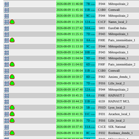
2026-08-09 11:46:08
7B
F044
Métropolitain_2
DAB+
2026-08-09 11:45:16
11B
C1B0
Cornwall
DAB+
2026-08-09 11:35:00
9C
F044
Métropolitain_2
DAB+
2026-08-09 11:29:24
12A
C1CF
Nantes_local_2
DAB+
2026-08-09 11:27:42
10A
5003
EuroDab Italia
DAB+
2026-08-09 11:25:15
7D
F043
Métropolitain_1
DAB+
2026-08-09 11:16:18
6A
F00E
Paris_intermédiaire_1
DAB+
2026-08-09 11:13:10
9C
F044
Métropolitain_2
DAB+
2026-08-09 11:04:54
10B
F043
Métropolitain_1
DAB+
2026-08-09 11:04:04
9D
F043
Métropolitain_1
DAB+
2026-08-09 11:04:02
6D
F00F
Paris_intermédiaire_2
DAB+
2026-08-09 11:00:04
11B
C1B0
Cornwall
DAB+
2026-08-09 10:59:57
8D
F063
Amiens_étendu_1
DAB+
2026-08-09 10:56:51
7D
F016
Lille_local_2
DAB+
2026-08-09 10:47:40
12A
F044
Métropolitain_2
DAB+
2026-08-09 10:45:21
6A
F00E
HAINAUT 2
DAB+
2026-08-09 10:44:23
11B
6159
HAINAUT MCL
DAB+
2026-08-09 10:43:20
5B
F01D
Lyon_local_2
DAB+
2026-08-09 10:41:35
11C
F031
Arcachon_local_1
DAB+
2026-08-09 10:38:01
7D
F016
Lille_local_2
DAB+
2026-08-09 10:37:41
11A
C1CE
SDL National
DAB+
2026-08-09 10:30:11
8C
F032
Bordeaux_étendu_1
DAB+