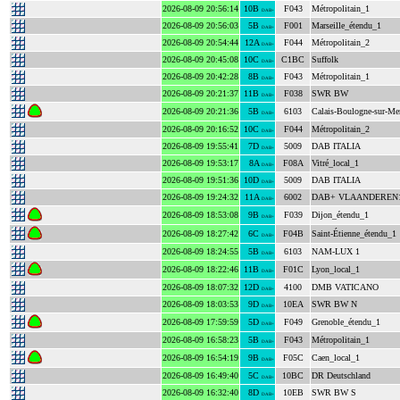
2026-08-09 20:56:14
10B
F043
Métropolitain_1
DAB+
2026-08-09 20:56:03
5B
F001
Marseille_étendu_1
DAB+
2026-08-09 20:54:44
12A
F044
Métropolitain_2
DAB+
2026-08-09 20:45:08
10C
C1BC
Suffolk
DAB+
2026-08-09 20:42:28
8B
F043
Métropolitain_1
DAB+
2026-08-09 20:21:37
11B
F038
SWR BW
DAB+
2026-08-09 20:21:36
5B
6103
Calais-Boulogne-sur-Me
DAB+
2026-08-09 20:16:52
10C
F044
Métropolitain_2
DAB+
2026-08-09 19:55:41
7D
5009
DAB ITALIA
DAB+
2026-08-09 19:53:17
8A
F08A
Vitré_local_1
DAB+
2026-08-09 19:51:36
10D
5009
DAB ITALIA
DAB+
2026-08-09 19:24:32
11A
6002
DAB+ VLAANDEREN
DAB+
2026-08-09 18:53:08
9B
F039
Dijon_étendu_1
DAB+
2026-08-09 18:27:42
6C
F04B
Saint-Étienne_étendu_1
DAB+
2026-08-09 18:24:55
5B
6103
NAM-LUX 1
DAB+
2026-08-09 18:22:46
11B
F01C
Lyon_local_1
DAB+
2026-08-09 18:07:32
12D
4100
DMB VATICANO
DAB+
2026-08-09 18:03:53
9D
10EA
SWR BW N
DAB+
2026-08-09 17:59:59
5D
F049
Grenoble_étendu_1
DAB+
2026-08-09 16:58:23
5B
F043
Métropolitain_1
DAB+
2026-08-09 16:54:19
9B
F05C
Caen_local_1
DAB+
2026-08-09 16:49:40
5C
10BC
DR Deutschland
DAB+
2026-08-09 16:32:40
8D
10EB
SWR BW S
DAB+