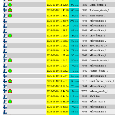
2026-08-10 12:02:06
9B
F039
Dijon_étendu_1
DAB+
2026-08-10 11:49:28
6B
F035
Toulouse_étendu_1
DAB+
2026-08-10 11:43:12
9A
F070
Brest_étendu_1
DAB+
2026-08-10 11:38:46
10B
F043
Métropolitain_1
DAB+
2026-08-10 11:23:29
7D
F043
Métropolitain_1
DAB+
2026-08-10 11:21:51
8B
F043
Métropolitain_1
DAB+
2026-08-10 11:19:34
8A
F014
Lille_étendu_1
DAB+
2026-08-10 11:18:53
8C
F044
Métropolitain_2
DAB+
2026-08-10 11:13:21
8B
4203
SMC D03 O-CH
DAB+
2026-08-10 11:11:06
7B
F044
Métropolitain_2
DAB+
2026-08-10 11:07:46
5C
F043
Métropolitain_1
DAB+
2026-08-10 11:04:01
5D
F049
Grenoble_étendu_1
DAB+
2026-08-10 11:00:47
7A
F043
Métropolitain_1
DAB+
2026-08-10 10:59:23
7C
F045
Annecy_étendu_1
DAB+
2026-08-10 10:55:44
5C
F043
Métropolitain_1
DAB+
2026-08-10 10:52:54
6C
F04B
Saint-Étienne_étendu_1
DAB+
2026-08-10 10:52:04
7B
F044
Métropolitain_2
DAB+
2026-08-10 10:44:36
9A
F07F
Valence_étendu_1
DAB+
2026-08-10 10:44:24
11B
F038
SWR BW
DAB+
2026-08-10 10:41:09
8A
F021
Mâcon_local_1
DAB+
2026-08-10 10:39:05
7A
F043
Métropolitain_1
DAB+
2026-08-10 10:36:58
8B
F043
Métropolitain_1
DAB+