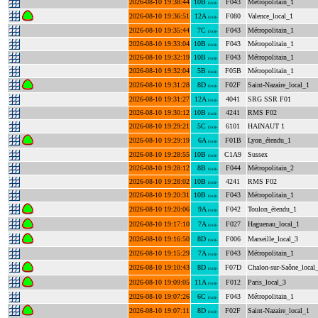
2026-08-10 19:38:44
10B
F043
Métropolitain_1
DAB+
2026-08-10 19:36:51
12A
F080
Valence_local_1
DAB+
2026-08-10 19:35:44
7C
F043
Métropolitain_1
DAB+
2026-08-10 19:33:04
10B
F043
Métropolitain_1
DAB+
2026-08-10 19:32:19
10B
F043
Métropolitain_1
DAB+
2026-08-10 19:32:04
5B
F05B
Métropolitain_1
DAB+
2026-08-10 19:31:28
8D
F02F
Saint-Nazaire_local_1
DAB+
2026-08-10 19:31:27
12A
4041
SRG SSR F01
DAB+
2026-08-10 19:30:12
10B
4241
RMS F02
DAB+
2026-08-10 19:29:21
5C
6101
HAINAUT 1
DAB+
2026-08-10 19:29:19
6A
F01B
Lyon_étendu_1
DAB+
2026-08-10 19:28:55
10B
C1A9
Sussex
DAB+
2026-08-10 19:28:12
8B
F044
Métropolitain_2
DAB+
2026-08-10 19:28:02
10B
4241
RMS F02
DAB+
2026-08-10 19:20:31
10B
F043
Métropolitain_1
DAB+
2026-08-10 19:20:06
9A
F042
Toulon_étendu_1
DAB+
2026-08-10 19:17:10
7A
F027
Haguenau_local_1
DAB+
2026-08-10 19:16:50
8D
F006
Marseille_local_3
DAB+
2026-08-10 19:15:29
7A
F043
Métropolitain_1
DAB+
2026-08-10 19:10:43
8D
F07D
Chalon-sur-Saône_local
DAB+
2026-08-10 19:09:05
11A
F012
Paris_local_3
DAB+
2026-08-10 19:07:26
6C
F043
Métropolitain_1
DAB+
2026-08-10 19:07:11
8D
F02F
Saint-Nazaire_local_1
DAB+