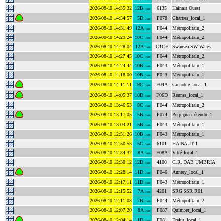
2026-08-10 14:35:32
12B
6135
Hainaut Ouest
DAB+
2026-08-10 14:34:57
5D
F078
Chartres_local_1
DAB+
2026-08-10 14:31:49
12A
F044
Métropolitain_2
DAB+
2026-08-10 14:29:24
10C
F044
Métropolitain_2
DAB+
2026-08-10 14:28:04
12A
C1CF
Swansea SW Wales
DAB+
2026-08-10 14:27:45
10C
F044
Métropolitain_2
DAB+
2026-08-10 14:24:44
10B
F043
Métropolitain_1
DAB+
2026-08-10 14:18:00
10B
F043
Métropolitain_1
DAB+
2026-08-10 14:11:11
9C
F04A
Grenoble_local_1
DAB+
2026-08-10 14:05:37
10D
F06D
Rennes_local_1
DAB+
2026-08-10 13:46:53
8C
F044
Métropolitain_2
DAB+
2026-08-10 13:17:05
5B
F074
Perpignan_étendu_1
DAB+
2026-08-10 13:04:21
5B
F043
Métropolitain_1
DAB+
2026-08-10 12:51:26
10B
F043
Métropolitain_1
DAB+
2026-08-10 12:50:55
5C
6101
HAINAUT 1
DAB+
2026-08-10 12:34:32
8A
F08A
Vitré_local_1
DAB+
2026-08-10 12:30:12
12D
4100
C.R. DAB UMBRIA
DAB+
2026-08-10 12:28:14
11D
F046
Annecy_local_1
DAB+
2026-08-10 12:17:11
11D
F043
Métropolitain_1
DAB+
2026-08-10 12:15:52
7A
4201
SRG SSR R01
DAB+
2026-08-10 12:11:03
7B
F044
Métropolitain_2
DAB+
2026-08-10 12:07:20
8A
F087
Quimper_local_1
DAB+
2026-08-10 12:04:14
11D
F081
Fréjus_local_1
DAB+