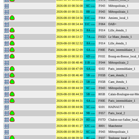
DAB+
2026-08-10 08:56:08
6C
F043
Métropolitain_1
DAB+
2026-08-10 08:55:35
8B
F043
Métropolitain_1
DAB+
2026-08-10 08:54:56
11C
F064
Amiens_local_1
DAB+
2026-08-10 08:54:44
11C
F064
DAB+
DAB+
2026-08-10 08:54:35
8A
F014
Lille_étendu_1
DAB+
2026-08-10 08:53:57
7A
F05D
Le Mans_étendu_1
DAB+
2026-08-10 08:52:52
8A
F014
Lille_étendu_1
DAB+
2026-08-10 08:52:09
6A
F00E
Paris_intermédiaire_1
DAB+
2026-08-10 08:50:15
6D
F01E
Bourg-en-Bresse_local_
DAB+
2026-08-10 08:48:46
11B
F044
Métropolitain_2
DAB+
2026-08-10 08:47:09
6A
6102
Paris_intermédiaire_1
DAB+
2026-08-10 08:46:40
5B
F05B
Caen_étendu_1
DAB+
2026-08-10 08:45:23
5B
F05B
Caen_étendu_1
DAB+
2026-08-10 08:44:59
6C
F043
Métropolitain_1
DAB+
2026-08-10 08:44:33
5B
805B
Calais-Boulogne-sur-Me
DAB+
2026-08-10 08:44:31
6A
F00E
Paris_intermédiaire_1
DAB+
2026-08-10 08:44:06
5C
6101
HAINAUT 1
DAB+
2026-08-10 08:43:44
9B
F057
Paris_local_2
DAB+
2026-08-10 08:43:29
8D
F07D
Chalon-sur-Saône_local
DAB+
2026-08-10 08:41:27
12C
8001
Manchester
DAB+
2026-08-10 08:39:52
6C
F043
Métropolitain_1
DAB+
2026-08-10 08:39:50
8C
F037
Toulouse_local_2
DAB+