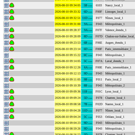
2026-08-10 09:34:05
5B
6103
Nancy_local_1
DAB+
2026-08-10 09:33:32
6D
F00F
Limoges_local_1
DAB+
2026-08-10 09:32:51
11D
F077
Nîmes_local_1
DAB+
2026-08-10 09:31:00
9A
F043
Métropolitain_1
DAB+
2026-08-10 09:28:37
9A
F07F
Valence_étendu_1
DAB+
2026-08-10 09:28:09
8D
F07D
Chalon-sur-Saône_local
DAB+
2026-08-10 09:23:53
6B
F06E
Angers_étendu_1
DAB+
2026-08-10 09:23:14
6D
F00F
Paris_intermédiaire_2
DAB+
2026-08-10 09:15:22
6C
F043
Métropolitain_1
DAB+
2026-08-10 09:14:05
5C
F07A
Laval_étendu_1
DAB+
2026-08-10 09:12:26
6A
F00E
Paris_intermédiaire_1
DAB+
2026-08-10 09:12:13
9D
F043
Métropolitain_1
DAB+
2026-08-10 09:11:05
9B
F011
Paris_local_2
DAB+
2026-08-10 09:10:39
8B
F043
Métropolitain_2
DAB+
2026-08-10 09:09:36
11B
F01C
Lyon_local_1
DAB+
2026-08-10 09:09:24
5D
F078
Chartres_local_1
DAB+
2026-08-10 09:08:58
7B
F02D
Nantes_local_1
DAB+
2026-08-10 09:04:28
11D
F077
Nîmes_local_1
DAB+
2026-08-10 09:04:24
5C
F053
Orléans_local_1
DAB+
2026-08-10 09:04:23
9D
F043
Métropolitain_1
DAB+
2026-08-10 08:59:26
9D
F043
Métropolitain_1
DAB+
2026-08-10 08:56:53
5D
F078
Chartres_local_1