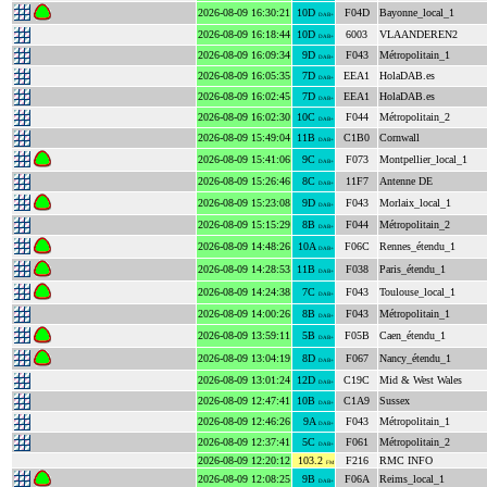
2026-08-09 16:30:21
10D
F04D
Bayonne_local_1
DAB+
2026-08-09 16:18:44
10D
6003
VLAANDEREN2
DAB+
2026-08-09 16:09:34
9D
F043
Métropolitain_1
DAB+
2026-08-09 16:05:35
7D
EEA1
HolaDAB.es
DAB+
2026-08-09 16:02:45
7D
EEA1
HolaDAB.es
DAB+
2026-08-09 16:02:30
10C
F044
Métropolitain_2
DAB+
2026-08-09 15:49:04
11B
C1B0
Cornwall
DAB+
2026-08-09 15:41:06
9C
F073
Montpellier_local_1
DAB+
2026-08-09 15:26:46
8C
11F7
Antenne DE
DAB+
2026-08-09 15:23:08
9D
F043
Morlaix_local_1
DAB+
2026-08-09 15:15:29
8B
F044
Métropolitain_2
DAB+
2026-08-09 14:48:26
10A
F06C
Rennes_étendu_1
DAB+
2026-08-09 14:28:53
11B
F038
Paris_étendu_1
DAB+
2026-08-09 14:24:38
7C
F043
Toulouse_local_1
DAB+
2026-08-09 14:00:26
8B
F043
Métropolitain_1
DAB+
2026-08-09 13:59:11
5B
F05B
Caen_étendu_1
DAB+
2026-08-09 13:04:19
8D
F067
Nancy_étendu_1
DAB+
2026-08-09 13:01:24
12D
C19C
Mid & West Wales
DAB+
2026-08-09 12:47:41
10B
C1A9
Sussex
DAB+
2026-08-09 12:46:26
9A
F043
Métropolitain_1
DAB+
2026-08-09 12:37:41
5C
F061
Métropolitain_2
DAB+
2026-08-09 12:20:12
103.2
F216
RMC INFO
FM
2026-08-09 12:08:25
9B
F06A
Reims_local_1
DAB+