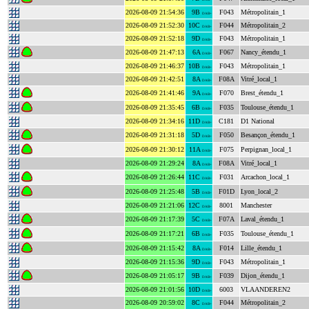
2026-08-09 21:54:36
9B
F043
Métropolitain_1
DAB+
2026-08-09 21:52:30
10C
F044
Métropolitain_2
DAB+
2026-08-09 21:52:18
9D
F043
Métropolitain_1
DAB+
2026-08-09 21:47:13
6A
F067
Nancy_étendu_1
DAB+
2026-08-09 21:46:37
10B
F043
Métropolitain_1
DAB+
2026-08-09 21:42:51
8A
F08A
Vitré_local_1
DAB+
2026-08-09 21:41:46
9A
F070
Brest_étendu_1
DAB+
2026-08-09 21:35:45
6B
F035
Toulouse_étendu_1
DAB+
2026-08-09 21:34:16
11D
C181
D1 National
DAB+
2026-08-09 21:31:18
5D
F050
Besançon_étendu_1
DAB+
2026-08-09 21:30:12
11A
F075
Perpignan_local_1
DAB+
2026-08-09 21:29:24
8A
F08A
Vitré_local_1
DAB+
2026-08-09 21:26:44
11C
F031
Arcachon_local_1
DAB+
2026-08-09 21:25:48
5B
F01D
Lyon_local_2
DAB+
2026-08-09 21:21:06
12C
8001
Manchester
DAB+
2026-08-09 21:17:39
5C
F07A
Laval_étendu_1
DAB+
2026-08-09 21:17:21
6B
F035
Toulouse_étendu_1
DAB+
2026-08-09 21:15:42
8A
F014
Lille_étendu_1
DAB+
2026-08-09 21:15:36
9D
F043
Métropolitain_1
DAB+
2026-08-09 21:05:17
9B
F039
Dijon_étendu_1
DAB+
2026-08-09 21:01:56
10D
6003
VLAANDEREN2
DAB+
2026-08-09 20:59:02
8C
F044
Métropolitain_2
DAB+