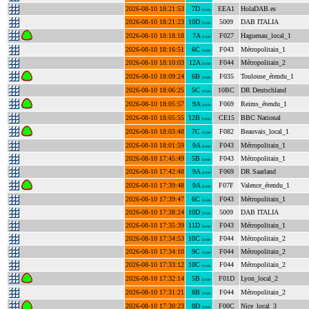
2026-08-10 18:21:53
7D
EEA1
HolaDAB.es
DAB+
2026-08-10 18:21:23
10D
5009
DAB ITALIA
DAB+
2026-08-10 18:18:18
7A
F027
Haguenau_local_1
DAB+
2026-08-10 18:16:51
6C
F043
Métropolitain_1
DAB+
2026-08-10 18:10:03
12A
F044
Métropolitain_2
DAB+
2026-08-10 18:09:24
6B
F035
Toulouse_étendu_1
DAB+
2026-08-10 18:06:25
5C
10BC
DR Deutschland
DAB+
2026-08-10 18:05:57
9A
F069
Reims_étendu_1
DAB+
2026-08-10 18:05:55
12B
CE15
BBC National
DAB+
2026-08-10 18:03:48
7C
F082
Beauvais_local_1
DAB+
2026-08-10 18:01:59
9A
F043
Métropolitain_1
DAB+
2026-08-10 17:45:49
5B
F043
Métropolitain_1
DAB+
2026-08-10 17:42:48
9A
F069
DR Saarland
DAB+
2026-08-10 17:39:48
9A
F07F
Valence_étendu_1
DAB+
2026-08-10 17:39:47
6C
F043
Métropolitain_1
DAB+
2026-08-10 17:38:24
10D
5009
DAB ITALIA
DAB+
2026-08-10 17:35:39
11D
F043
Métropolitain_1
DAB+
2026-08-10 17:34:53
10C
F044
Métropolitain_2
DAB+
2026-08-10 17:34:10
9C
F044
Métropolitain_2
DAB+
2026-08-10 17:33:12
10C
F044
Métropolitain_2
DAB+
2026-08-10 17:32:14
5B
F01D
Lyon_local_2
DAB+
2026-08-10 17:31:21
8B
F044
Métropolitain_2
DAB+
2026-08-10 17:30:23
8D
F00C
Nice_local_3
DAB+