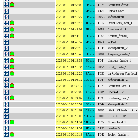
2026-08-10 01:54:06
5B
F074
Perpignan_étendu_1
DAB+
2026-08-10 01:50:16
7B
6421
Hainaut Nord
DAB+
2026-08-10 01:49:27
9B
F05C
Métropolitain_1
DAB+
2026-08-10 01:48:43
11D
F017
Douai-Lens_local_1
DAB+
2026-08-10 01:43:09
5B
F05B
Caen_étendu_1
DAB+
2026-08-10 01:41:16
8D
F063
Amiens_étendu_1
DAB+
2026-08-10 01:40:57
7B
107A
hr Radio
DAB+
2026-08-10 01:28:40
12A
F044
Métropolitain_2
DAB+
2026-08-10 01:19:40
9D
F00A
Avignon_étendu_1
DAB+
2026-08-10 01:18:36
5C
F044
Limoges_étendu_1
DAB+
2026-08-10 01:18:34
9A
F05A
Brest_étendu_1
DAB+
2026-08-10 01:12:20
9A
F030
La Roche-sur-Yon_local
DAB+
2026-08-10 01:03:12
10C
F044
Métropolitain_2
DAB+
2026-08-10 00:30:17
11A
F075
Perpignan_local_1
DAB+
2026-08-10 00:29:02
6A
6102
HAINAUT 2
DAB+
2026-08-10 00:24:02
7A
F033
Bordeaux_local_1
DAB+
2026-08-10 00:23:52
10C
F044
Métropolitain_2
DAB+
2026-08-10 00:19:04
11A
6002
DAB+ VLAANDEREN
DAB+
2026-08-10 00:13:09
12C
4001
SRG SSR D01
DAB+
2026-08-10 00:11:54
11D
F077
Nîmes_local_1
DAB+
2026-08-10 00:11:37
11B
C199
London 3
DAB+
2026-08-10 00:10:18
9A
F042
Toulon_étendu_1
DAB+