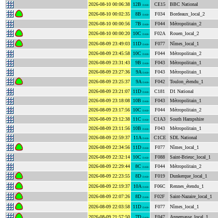
2026-08-10 00:06:38
12B
CE15
BBC National
DAB+
2026-08-10 00:02:35
8B
F034
Bordeaux_local_2
DAB+
2026-08-10 00:00:56
7B
F044
Métropolitain_2
DAB+
2026-08-10 00:00:20
10C
F02A
Rouen_local_2
DAB+
2026-08-09 23:49:03
11D
F077
Nîmes_local_1
DAB+
2026-08-09 23:45:58
10C
F044
Métropolitain_2
DAB+
2026-08-09 23:31:43
9B
F043
Métropolitain_1
DAB+
2026-08-09 23:27:36
9A
F043
Métropolitain_1
DAB+
2026-08-09 23:25:37
9A
F042
Toulon_étendu_1
DAB+
2026-08-09 23:21:07
11D
C181
D1 National
DAB+
2026-08-09 23:18:08
10B
F043
Métropolitain_1
DAB+
2026-08-09 23:17:56
10C
F044
Métropolitain_2
DAB+
2026-08-09 23:12:38
11C
C1A3
South Hampshire
DAB+
2026-08-09 23:11:56
10B
F043
Métropolitain_1
DAB+
2026-08-09 22:59:37
11A
C1CE
SDL National
DAB+
2026-08-09 22:34:56
11D
F077
Nîmes_local_1
DAB+
2026-08-09 22:32:14
10C
F088
Saint-Brieuc_local_1
DAB+
2026-08-09 22:29:44
8C
F044
Métropolitain_2
DAB+
2026-08-09 22:23:55
8D
F019
Dunkerque_local_1
DAB+
2026-08-09 22:19:37
10A
F06C
Rennes_étendu_1
DAB+
2026-08-09 22:07:26
8D
F02F
Saint-Nazaire_local_1
DAB+
2026-08-09 22:03:58
11D
F077
Nîmes_local_1
DAB+
2026-08-09 21:57:50
7D
F047
Annemasse_local_1
DAB+