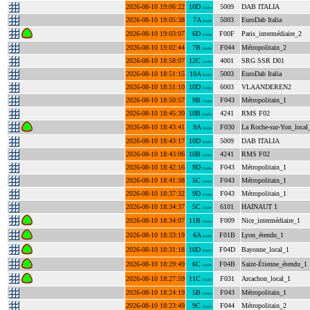
2026-08-10 19:06:22
10D
5009
DAB ITALIA
DAB+
2026-08-10 19:05:38
7A
5003
EuroDab Italia
DAB+
2026-08-10 19:03:07
6D
F00F
Paris_intermédiaire_2
DAB+
2026-08-10 19:02:44
7B
F044
Métropolitain_2
DAB+
2026-08-10 18:58:07
12C
4001
SRG SSR D01
DAB+
2026-08-10 18:51:15
10A
5003
EuroDab Italia
DAB+
2026-08-10 18:51:10
10D
6003
VLAANDEREN2
DAB+
2026-08-10 18:50:57
9B
F043
Métropolitain_1
DAB+
2026-08-10 18:45:30
10B
4241
RMS F02
DAB+
2026-08-10 18:43:41
9A
F030
La Roche-sur-Yon_local
DAB+
2026-08-10 18:43:17
10D
5009
DAB ITALIA
DAB+
2026-08-10 18:43:06
10B
4241
RMS F02
DAB+
2026-08-10 18:42:16
9D
F043
Métropolitain_1
DAB+
2026-08-10 18:41:38
5C
F043
Métropolitain_1
DAB+
2026-08-10 18:37:32
9D
F043
Métropolitain_1
DAB+
2026-08-10 18:34:37
5C
6101
HAINAUT 1
DAB+
2026-08-10 18:34:07
11B
F009
Nice_intermédiaire_1
DAB+
2026-08-10 18:33:19
6A
F01B
Lyon_étendu_1
DAB+
2026-08-10 18:31:18
10D
F04D
Bayonne_local_1
DAB+
2026-08-10 18:29:49
6C
F04B
Saint-Étienne_étendu_1
DAB+
2026-08-10 18:27:59
11C
F031
Arcachon_local_1
DAB+
2026-08-10 18:24:19
5B
F043
Métropolitain_1
DAB+
2026-08-10 18:23:49
9C
F044
Métropolitain_2
DAB+