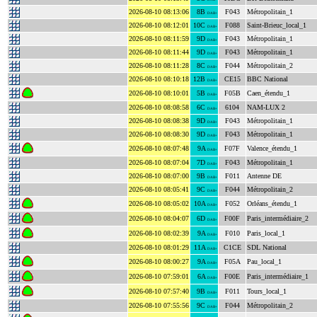
2026-08-10 08:13:06
8B
F043
Métropolitain_1
DAB+
2026-08-10 08:12:01
10C
F088
Saint-Brieuc_local_1
DAB+
2026-08-10 08:11:59
9D
F043
Métropolitain_1
DAB+
2026-08-10 08:11:44
9D
F043
Métropolitain_1
DAB+
2026-08-10 08:11:28
8C
F044
Métropolitain_2
DAB+
2026-08-10 08:10:18
12B
CE15
BBC National
DAB+
2026-08-10 08:10:01
5B
F05B
Caen_étendu_1
DAB+
2026-08-10 08:08:58
6C
6104
NAM-LUX 2
DAB+
2026-08-10 08:08:38
9D
F043
Métropolitain_1
DAB+
2026-08-10 08:08:30
9D
F043
Métropolitain_1
DAB+
2026-08-10 08:07:48
9A
F07F
Valence_étendu_1
DAB+
2026-08-10 08:07:04
7D
F043
Métropolitain_1
DAB+
2026-08-10 08:07:00
9B
F011
Antenne DE
DAB+
2026-08-10 08:05:41
9C
F044
Métropolitain_2
DAB+
2026-08-10 08:05:02
10A
F052
Orléans_étendu_1
DAB+
2026-08-10 08:04:07
6D
F00F
Paris_intermédiaire_2
DAB+
2026-08-10 08:02:39
9A
F010
Paris_local_1
DAB+
2026-08-10 08:01:29
11A
C1CE
SDL National
DAB+
2026-08-10 08:00:27
9A
F05A
Pau_local_1
DAB+
2026-08-10 07:59:01
6A
F00E
Paris_intermédiaire_1
DAB+
2026-08-10 07:57:40
9B
F011
Tours_local_1
DAB+
2026-08-10 07:55:56
9C
F044
Métropolitain_2
DAB+