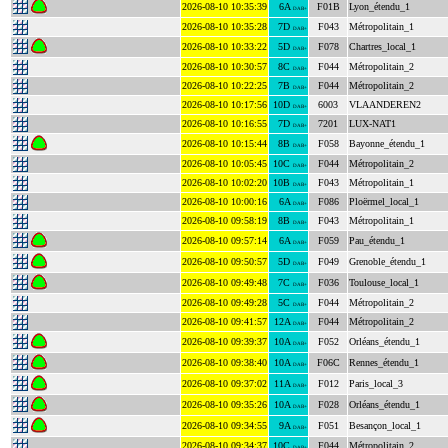
2026-08-10 10:35:39
6A
F01B
Lyon_étendu_1
DAB+
2026-08-10 10:35:28
7D
F043
Métropolitain_1
DAB+
2026-08-10 10:33:22
5D
F078
Chartres_local_1
DAB+
2026-08-10 10:30:57
8C
F044
Métropolitain_2
DAB+
2026-08-10 10:22:25
7B
F044
Métropolitain_2
DAB+
2026-08-10 10:17:56
10D
6003
VLAANDEREN2
DAB+
2026-08-10 10:16:55
7D
7201
LUX-NAT1
DAB+
2026-08-10 10:15:44
8B
F058
Bayonne_étendu_1
DAB+
2026-08-10 10:05:45
10C
F044
Métropolitain_2
DAB+
2026-08-10 10:02:20
10B
F043
Métropolitain_1
DAB+
2026-08-10 10:00:16
6A
F086
Ploërmel_local_1
DAB+
2026-08-10 09:58:19
8B
F043
Métropolitain_1
DAB+
2026-08-10 09:57:14
6A
F059
Pau_étendu_1
DAB+
2026-08-10 09:50:57
5D
F049
Grenoble_étendu_1
DAB+
2026-08-10 09:49:48
7C
F036
Toulouse_local_1
DAB+
2026-08-10 09:49:28
5C
F044
Métropolitain_2
DAB+
2026-08-10 09:41:57
12A
F044
Métropolitain_2
DAB+
2026-08-10 09:39:37
10A
F052
Orléans_étendu_1
DAB+
2026-08-10 09:38:40
10A
F06C
Rennes_étendu_1
DAB+
2026-08-10 09:37:02
11A
F012
Paris_local_3
DAB+
2026-08-10 09:35:26
10A
F028
Orléans_étendu_1
DAB+
2026-08-10 09:34:55
9A
F051
Besançon_local_1
DAB+
2026-08-10 09:34:37
10C
F044
Métropolitain_2
DAB+