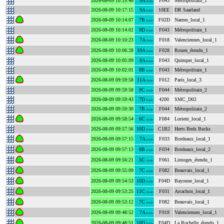
2026-08-09 10:19:48
9A
F043
Métropolitain_1
DAB+
2026-08-09 10:17:15
9A
10EE
DR Saarland
DAB+
2026-08-09 10:14:07
7B
F02D
Nantes_local_1
DAB+
2026-08-09 10:14:02
9D
F043
Métropolitain_1
DAB+
2026-08-09 10:10:23
7A
F018
Valenciennes_local_1
DAB+
2026-08-09 10:06:28
10A
F028
Rouen_étendu_1
DAB+
2026-08-09 10:05:09
8A
F043
Quimper_local_1
DAB+
2026-08-09 10:02:01
8B
F043
Métropolitain_1
DAB+
2026-08-09 09:59:58
11A
F012
Paris_local_3
DAB+
2026-08-09 09:59:58
9C
F044
Métropolitain_2
DAB+
2026-08-09 09:59:43
7D
4200
SMC_D02
DAB+
2026-08-09 09:59:30
7B
F044
Métropolitain_2
DAB+
2026-08-09 09:58:54
6C
F084
Lorient_local_1
DAB+
2026-08-09 09:57:56
10D
C1B2
Herts Beds Bucks
DAB+
2026-08-09 09:57:15
7A
F033
Bordeaux_local_1
DAB+
2026-08-09 09:57:13
8B
F034
Bordeaux_local_2
DAB+
2026-08-09 09:56:21
5C
F061
Limoges_étendu_1
DAB+
2026-08-09 09:55:09
7C
F082
Beauvais_local_1
DAB+
2026-08-09 09:54:53
10D
F04D
Bayonne_local_1
DAB+
2026-08-09 09:53:25
11C
F031
Arcachon_local_1
DAB+
2026-08-09 09:53:12
7C
F082
Beauvais_local_1
DAB+
2026-08-09 09:48:52
7A
F018
Valenciennes_local_1
DAB+
2026-08-09 09:48:51
10D
F04D
La Rochelle_étendu_1
DAB+