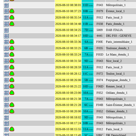
2026-08-10 08:38:01
11D
F043
Métropolitain_1
DAB+
2026-08-10 08:37:23
10B
F079
Évreux_local_1
DAB+
2026-08-10 08:35:54
11A
F012
Paris_local_3
DAB+
2026-08-10 08:34:48
11B
F038
Paris_étendu_1
DAB+
2026-08-10 08:34:25
7D
5009
DAB ITALIA
DAB+
2026-08-10 08:34:17
10D
4441
DIG F03 - GENEVE
DAB+
2026-08-10 08:33:36
6A
F00E
Paris_intermédiaire_1
DAB+
2026-08-10 08:33:25
6B
F035
Toulouse_étendu_1
DAB+
2026-08-10 08:33:24
7A
F05D
Le Mans_étendu_1
DAB+
2026-08-10 08:31:50
9D
F043
Nice_local_2
DAB+
2026-08-10 08:28:59
11A
F012
Paris_local_3
DAB+
2026-08-10 08:28:12
11C
F072
Toulon_local_1
DAB+
2026-08-10 08:26:00
5B
F074
Perpignan_étendu_1
DAB+
2026-08-10 08:25:22
10D
F06D
Rennes_local_1
DAB+
2026-08-10 08:23:00
10A
F052
Orléans_étendu_1
DAB+
2026-08-10 08:21:38
7A
F043
Métropolitain_1
DAB+
2026-08-10 08:21:28
6C
F04B
Saint-Étienne_étendu_1
DAB+
2026-08-10 08:20:00
10A
F052
Orléans_étendu_1
DAB+
2026-08-10 08:18:02
9D
F043
Métropolitain_1
DAB+
2026-08-10 08:17:24
10B
F043
Métropolitain_1
DAB+
2026-08-10 08:15:55
11A
F012
Paris_local_3
DAB+
2026-08-10 08:13:49
5C
10BC
DR Deutschland
DAB+