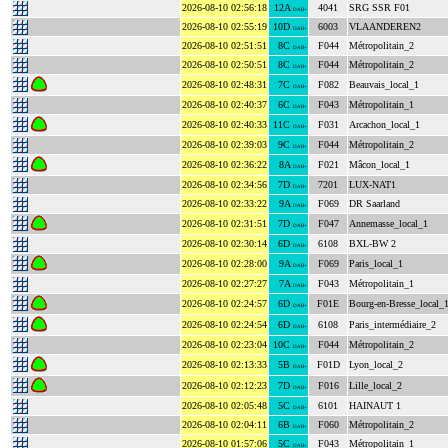
2026-08-10 02:56:18
12A
4041
SRG SSR F01
DAB+
2026-08-10 02:55:19
10D
6003
VLAANDEREN2
DAB+
2026-08-10 02:51:51
8C
F044
Métropolitain_2
DAB+
2026-08-10 02:50:51
8C
F044
Métropolitain_2
DAB+
2026-08-10 02:48:31
7C
F082
Beauvais_local_1
DAB+
2026-08-10 02:40:37
6C
F043
Métropolitain_1
DAB+
2026-08-10 02:40:33
11C
F031
Arcachon_local_1
DAB+
2026-08-10 02:39:03
9C
F044
Métropolitain_2
DAB+
2026-08-10 02:36:22
8A
F021
Mâcon_local_1
DAB+
2026-08-10 02:34:56
7D
7201
LUX-NAT1
DAB+
2026-08-10 02:33:22
9A
F069
DR Saarland
DAB+
2026-08-10 02:31:51
7D
F047
Annemasse_local_1
DAB+
2026-08-10 02:30:14
6D
6108
BXL-BW 2
DAB+
2026-08-10 02:28:00
9A
F069
Paris_local_1
DAB+
2026-08-10 02:27:27
7A
F043
Métropolitain_1
DAB+
2026-08-10 02:24:57
6D
F01E
Bourg-en-Bresse_local_
DAB+
2026-08-10 02:24:54
6D
6108
Paris_intermédiaire_2
DAB+
2026-08-10 02:23:04
10C
F044
Métropolitain_2
DAB+
2026-08-10 02:13:33
5B
F01D
Lyon_local_2
DAB+
2026-08-10 02:12:23
7D
F016
Lille_local_2
DAB+
2026-08-10 02:05:48
5C
6101
HAINAUT 1
DAB+
2026-08-10 02:04:11
6B
F060
Métropolitain_2
DAB+
2026-08-10 01:57:06
5C
F043
Métropolitain_1
DAB+