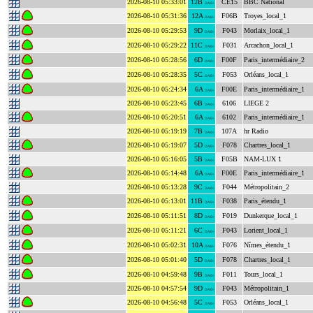
2026-08-10 05:33:01
12B
CE15
BBC National
DAB+
2026-08-10 05:31:36
12A
F06B
Troyes_local_1
DAB+
2026-08-10 05:29:53
9D
F043
Morlaix_local_1
DAB+
2026-08-10 05:29:22
11C
F031
Arcachon_local_1
DAB+
2026-08-10 05:28:56
6D
F00F
Paris_intermédiaire_2
DAB+
2026-08-10 05:28:35
5C
F053
Orléans_local_1
DAB+
2026-08-10 05:24:34
6A
F00E
Paris_intermédiaire_1
DAB+
2026-08-10 05:23:45
6B
6106
LIEGE 2
DAB+
2026-08-10 05:20:51
6A
6102
Paris_intermédiaire_1
DAB+
2026-08-10 05:19:19
7B
107A
hr Radio
DAB+
2026-08-10 05:19:07
5D
F078
Chartres_local_1
DAB+
2026-08-10 05:16:05
5B
F05B
NAM-LUX 1
DAB+
2026-08-10 05:14:48
6A
F00E
Paris_intermédiaire_1
DAB+
2026-08-10 05:13:28
9C
F044
Métropolitain_2
DAB+
2026-08-10 05:13:01
11B
F038
Paris_étendu_1
DAB+
2026-08-10 05:11:51
8D
F019
Dunkerque_local_1
DAB+
2026-08-10 05:11:21
6C
F043
Lorient_local_1
DAB+
2026-08-10 05:02:31
10A
F076
Nîmes_étendu_1
DAB+
2026-08-10 05:01:40
5D
F078
Chartres_local_1
DAB+
2026-08-10 04:59:48
9B
F011
Tours_local_1
DAB+
2026-08-10 04:57:54
9D
F043
Métropolitain_1
DAB+
2026-08-10 04:56:48
5C
F053
Orléans_local_1
DAB+