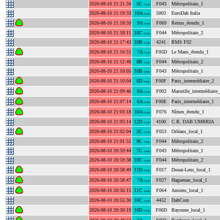
2026-08-10 21:21:56
5C
F043
Métropolitain_1
DAB+
2026-08-10 21:19:33
10A
5003
EuroDab Italia
DAB+
2026-08-10 21:18:59
9A
F069
Reims_étendu_1
DAB+
2026-08-10 21:18:11
10C
F044
Métropolitain_2
DAB+
2026-08-10 21:17:43
10B
4241
RMS F02
DAB+
2026-08-10 21:16:51
7A
F05D
Le Mans_étendu_1
DAB+
2026-08-10 21:12:48
8B
F044
Métropolitain_2
DAB+
2026-08-10 21:10:05
10B
F043
Métropolitain_1
DAB+
2026-08-10 21:10:04
6D
F00F
Paris_intermédiaire_2
DAB+
2026-08-10 21:09:46
8A
F002
Marseille_intermédiaire
DAB+
2026-08-10 21:07:14
6A
F00E
Paris_intermédiaire_1
DAB+
2026-08-10 21:03:18
10A
F076
Nîmes_étendu_1
DAB+
2026-08-10 21:03:14
12D
4100
C.R. DAB UMBRIA
DAB+
2026-08-10 21:02:04
5C
F053
Orléans_local_1
DAB+
2026-08-10 21:01:51
9C
F044
Métropolitain_2
DAB+
2026-08-10 20:59:44
7C
F043
Métropolitain_1
DAB+
2026-08-10 20:59:38
10C
F044
Métropolitain_2
DAB+
2026-08-10 20:58:49
11D
F017
Douai-Lens_local_1
DAB+
2026-08-10 20:58:47
7A
F027
Haguenau_local_1
DAB+
2026-08-10 20:56:15
11C
F064
Amiens_local_1
DAB+
2026-08-10 20:55:30
10C
4452
DabCom
DAB+
2026-08-10 20:50:19
10D
F06D
Bayonne_local_1
DAB+