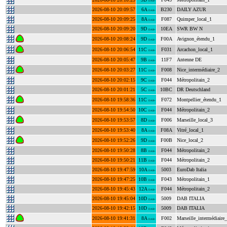
DAB+
2026-08-10 20:09:57
6A
B230
DAILY AZUR
DAB+
2026-08-10 20:09:25
8A
F087
Quimper_local_1
DAB+
2026-08-10 20:09:20
9D
10EA
SWR BW N
DAB+
2026-08-10 20:08:24
9D
F00A
Avignon_étendu_1
DAB+
2026-08-10 20:06:54
11C
F031
Arcachon_local_1
DAB+
2026-08-10 20:05:47
9B
11F7
Antenne DE
DAB+
2026-08-10 20:03:27
11C
F008
Nice_intermédiaire_2
DAB+
2026-08-10 20:02:15
9C
F044
Métropolitain_2
DAB+
2026-08-10 20:01:21
5C
10BC
DR Deutschland
DAB+
2026-08-10 19:58:36
11C
F072
Montpellier_étendu_1
DAB+
2026-08-10 19:54:50
10C
F044
Métropolitain_2
DAB+
2026-08-10 19:53:57
8D
F006
Marseille_local_3
DAB+
2026-08-10 19:53:40
8A
F08A
Vitré_local_1
DAB+
2026-08-10 19:52:26
9D
F00B
Nice_local_2
DAB+
2026-08-10 19:50:28
8B
F044
Métropolitain_2
DAB+
2026-08-10 19:50:21
11B
F044
Métropolitain_2
DAB+
2026-08-10 19:47:59
10A
5003
EuroDab Italia
DAB+
2026-08-10 19:47:25
10B
F043
Métropolitain_1
DAB+
2026-08-10 19:45:43
12A
F044
Métropolitain_2
DAB+
2026-08-10 19:45:04
10D
5009
DAB ITALIA
DAB+
2026-08-10 19:42:15
10D
5009
DAB ITALIA
DAB+
2026-08-10 19:41:31
8A
F002
Marseille_intermédiaire
DAB+