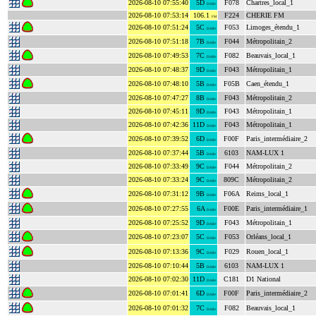
2026-08-10 07:55:40
5D
F078
Chartres_local_1
DAB+
2026-08-10 07:53:14
106.1
F224
CHERIE FM
FM
2026-08-10 07:51:24
5C
F053
Limoges_étendu_1
DAB+
2026-08-10 07:51:18
7B
F044
Métropolitain_2
DAB+
2026-08-10 07:49:53
7C
F082
Beauvais_local_1
DAB+
2026-08-10 07:48:37
9D
F043
Métropolitain_1
DAB+
2026-08-10 07:48:10
5B
F05B
Caen_étendu_1
DAB+
2026-08-10 07:47:27
8B
F043
Métropolitain_2
DAB+
2026-08-10 07:45:11
9D
F043
Métropolitain_1
DAB+
2026-08-10 07:42:36
11D
F043
Métropolitain_1
DAB+
2026-08-10 07:39:52
6D
F00F
Paris_intermédiaire_2
DAB+
2026-08-10 07:37:44
5B
6103
NAM-LUX 1
DAB+
2026-08-10 07:33:49
9C
F044
Métropolitain_2
DAB+
2026-08-10 07:33:24
9C
809C
Métropolitain_2
DAB+
2026-08-10 07:31:12
9B
F06A
Reims_local_1
DAB+
2026-08-10 07:27:55
6A
F00E
Paris_intermédiaire_1
DAB+
2026-08-10 07:25:52
9D
F043
Métropolitain_1
DAB+
2026-08-10 07:23:07
5C
F053
Orléans_local_1
DAB+
2026-08-10 07:13:36
9C
F029
Rouen_local_1
DAB+
2026-08-10 07:10:44
5B
6103
NAM-LUX 1
DAB+
2026-08-10 07:02:30
11D
C181
D1 National
DAB+
2026-08-10 07:01:41
6D
F00F
Paris_intermédiaire_2
DAB+
2026-08-10 07:01:32
7C
F082
Beauvais_local_1
DAB+