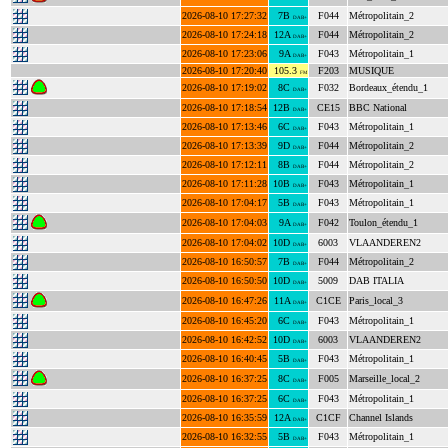
2026-08-10 17:27:32
7B
F044
Métropolitain_2
DAB+
2026-08-10 17:24:18
12A
F044
Métropolitain_2
DAB+
2026-08-10 17:23:06
9A
F043
Métropolitain_1
DAB+
2026-08-10 17:20:40
105.3
F203
MUSIQUE
FM
2026-08-10 17:19:02
8C
F032
Bordeaux_étendu_1
DAB+
2026-08-10 17:18:54
12B
CE15
BBC National
DAB+
2026-08-10 17:13:46
6C
F043
Métropolitain_1
DAB+
2026-08-10 17:13:39
9D
F044
Métropolitain_2
DAB+
2026-08-10 17:12:11
8B
F044
Métropolitain_2
DAB+
2026-08-10 17:11:28
10B
F043
Métropolitain_1
DAB+
2026-08-10 17:04:17
5B
F043
Métropolitain_1
DAB+
2026-08-10 17:04:03
9A
F042
Toulon_étendu_1
DAB+
2026-08-10 17:04:02
10D
6003
VLAANDEREN2
DAB+
2026-08-10 16:50:57
7B
F044
Métropolitain_2
DAB+
2026-08-10 16:50:50
10D
5009
DAB ITALIA
DAB+
2026-08-10 16:47:26
11A
C1CE
Paris_local_3
DAB+
2026-08-10 16:45:20
6C
F043
Métropolitain_1
DAB+
2026-08-10 16:42:52
10D
6003
VLAANDEREN2
DAB+
2026-08-10 16:40:45
5B
F043
Métropolitain_1
DAB+
2026-08-10 16:37:25
8C
F005
Marseille_local_2
DAB+
2026-08-10 16:37:25
6C
F043
Métropolitain_1
DAB+
2026-08-10 16:35:59
12A
C1CF
Channel Islands
DAB+
2026-08-10 16:32:55
5B
F043
Métropolitain_1
DAB+