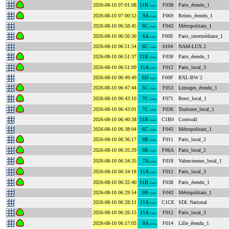
2026-08-10 07:01:08
11B
F038
Paris_étendu_1
DAB+
2026-08-10 07:00:52
9A
F069
Reims_étendu_1
DAB+
2026-08-10 06:58:45
6C
F043
Métropolitain_1
DAB+
2026-08-10 06:56:36
6A
F00E
Paris_intermédiaire_1
DAB+
2026-08-10 06:51:54
6C
6104
NAM-LUX 2
DAB+
2026-08-10 06:51:37
11B
F038
Paris_étendu_1
DAB+
2026-08-10 06:51:09
11A
F012
Paris_local_3
DAB+
2026-08-10 06:49:49
6D
F00F
BXL-BW 2
DAB+
2026-08-10 06:47:44
5C
F053
Limoges_étendu_1
DAB+
2026-08-10 06:43:10
7C
F071
Brest_local_1
DAB+
2026-08-10 06:43:01
7C
F036
Toulouse_local_1
DAB+
2026-08-10 06:40:38
11B
C1B0
Cornwall
DAB+
2026-08-10 06:38:04
6C
F043
Métropolitain_1
DAB+
2026-08-10 06:36:17
9B
F011
Paris_local_2
DAB+
2026-08-10 06:35:29
9B
F06A
Paris_local_2
DAB+
2026-08-10 06:34:35
7A
F018
Valenciennes_local_1
DAB+
2026-08-10 06:34:18
11A
F012
Paris_local_3
DAB+
2026-08-10 06:32:40
11B
F038
Paris_étendu_1
DAB+
2026-08-10 06:29:54
9B
F043
Métropolitain_1
DAB+
2026-08-10 06:28:11
11A
C1CE
SDL National
DAB+
2026-08-10 06:26:15
11A
F012
Paris_local_3
DAB+
2026-08-10 06:17:03
8A
F014
Lille_étendu_1
DAB+