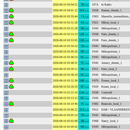
2026-08-10 04:04:51
7B
107A
hr Radio
DAB+
2026-08-10 04:01:22
10A
F028
Rennes_étendu_1
DAB+
2026-08-10 03:59:44
7A
F003
Marseille_intermédiaire
DAB+
2026-08-10 03:55:28
8A
F021
Mâcon_local_1
DAB+
2026-08-10 03:55:28
9D
F043
Métropolitain_1
DAB+
2026-08-10 03:53:23
11B
F038
Paris_étendu_1
DAB+
2026-08-10 03:53:05
11B
F038
Paris_étendu_1
DAB+
2026-08-10 03:50:52
7D
F043
Métropolitain_1
DAB+
2026-08-10 03:49:26
9D
F043
Métropolitain_1
DAB+
2026-08-10 03:48:53
6C
F043
Métropolitain_1
DAB+
2026-08-10 03:48:31
7C
F045
Annecy_étendu_1
DAB+
2026-08-10 03:39:11
9B
F011
Paris_local_2
DAB+
2026-08-10 03:38:19
6C
F043
Métropolitain_1
DAB+
2026-08-10 03:32:38
10B
F079
Évreux_local_1
DAB+
2026-08-10 03:26:33
9C
F029
Rouen_local_1
DAB+
2026-08-10 03:25:10
11B
F038
Cornwall
DAB+
2026-08-10 03:13:12
6C
F043
Métropolitain_1
DAB+
2026-08-10 03:10:46
7C
F082
Beauvais_local_1
DAB+
2026-08-10 03:06:22
11A
F012
DAB+ VLAANDEREN
DAB+
2026-08-10 03:05:14
7D
F043
Métropolitain_1
DAB+
2026-08-10 03:02:08
5B
F068
Nancy_local_1
DAB+
2026-08-10 03:00:02
9D
F043
Métropolitain_1
DAB+