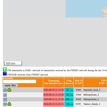
500 km
FM transmitter or DAB+ network of transmitters received by the FMNET network during the last 24 h
FM/DAB receivers from FMNET network
Keywords
Timestamp
Freq.
RDS PI
FM P
last detection time
Channel
or EID
DAB+ E
2026-08-10 21:23:59
8C
F005
Marseille_local_2
DAB+
2026-08-10 21:23:50
5C
F044
Métropolitain_2
DAB+
2026-08-10 21:22:50
10B
F043
Métropolitain_1
DAB+
2026-08-10 21:22:11
9A
F07F
Valence_étendu_1
DAB+