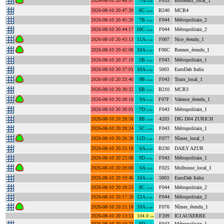
2026-08-10 20:48:57
7A
F033
Bordeaux_local_1
DAB+
2026-08-10 20:47:39
6C
B240
MCR4
DAB+
2026-08-10 20:45:20
7B
F044
Métropolitain_2
DAB+
2026-08-10 20:44:17
10C
F044
Métropolitain_2
DAB+
2026-08-10 20:43:13
11A
F007
Nice_étendu_1
DAB+
2026-08-10 20:42:08
10A
F06C
Rennes_étendu_1
DAB+
2026-08-10 20:37:19
5B
F043
Métropolitain_1
DAB+
2026-08-10 20:37:01
10A
5003
EuroDab Italia
DAB+
2026-08-10 20:33:40
9B
F043
Tours_local_1
DAB+
2026-08-10 20:30:32
6B
B210
MCR3
DAB+
2026-08-10 20:30:18
9A
F07F
Valence_étendu_1
DAB+
2026-08-10 20:30:01
7D
F043
Métropolitain_1
DAB+
2026-08-10 20:28:58
8B
4203
DIG D04 ZURICH
DAB+
2026-08-10 20:28:24
5C
F043
Métropolitain_1
DAB+
2026-08-10 20:26:28
11D
F077
Nîmes_local_1
DAB+
2026-08-10 20:25:18
6A
B230
DAILY AZUR
DAB+
2026-08-10 20:23:08
9D
F043
Métropolitain_1
DAB+
2026-08-10 20:20:00
6A
F025
Mulhouse_local_1
DAB+
2026-08-10 20:19:46
10A
5003
EuroDab Italia
DAB+
2026-08-10 20:18:53
8C
F044
Métropolitain_2
DAB+
2026-08-10 20:17:28
12A
F044
Métropolitain_2
DAB+
2026-08-10 20:15:18
10A
F076
Nîmes_étendu_1
DAB+
2026-08-10 20:13:11
104.0
F209
ICI AUXERRE
FM
2026-08-10 20:10:23
9D
F043
Métropolitain_1