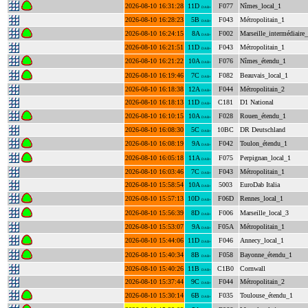
2026-08-10 16:31:28
11D
F077
Nîmes_local_1
DAB+
2026-08-10 16:28:23
5B
F043
Métropolitain_1
DAB+
2026-08-10 16:24:15
8A
F002
Marseille_intermédiaire
DAB+
2026-08-10 16:21:51
11D
F043
Métropolitain_1
DAB+
2026-08-10 16:21:22
10A
F076
Nîmes_étendu_1
DAB+
2026-08-10 16:19:46
7C
F082
Beauvais_local_1
DAB+
2026-08-10 16:18:38
12A
F044
Métropolitain_2
DAB+
2026-08-10 16:18:13
11D
C181
D1 National
DAB+
2026-08-10 16:10:15
10A
F028
Rouen_étendu_1
DAB+
2026-08-10 16:08:30
5C
10BC
DR Deutschland
DAB+
2026-08-10 16:08:19
9A
F042
Toulon_étendu_1
DAB+
2026-08-10 16:05:18
11A
F075
Perpignan_local_1
DAB+
2026-08-10 16:03:46
7C
F043
Métropolitain_1
DAB+
2026-08-10 15:58:54
10A
5003
EuroDab Italia
DAB+
2026-08-10 15:57:13
10D
F06D
Rennes_local_1
DAB+
2026-08-10 15:56:39
8D
F006
Marseille_local_3
DAB+
2026-08-10 15:53:07
9A
F05A
Métropolitain_1
DAB+
2026-08-10 15:44:06
11D
F046
Annecy_local_1
DAB+
2026-08-10 15:40:34
8B
F058
Bayonne_étendu_1
DAB+
2026-08-10 15:40:26
11B
C1B0
Cornwall
DAB+
2026-08-10 15:37:44
9C
F044
Métropolitain_2
DAB+
2026-08-10 15:30:14
6B
F035
Toulouse_étendu_1
DAB+