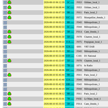
2026-08-10 06:12:39
5C
F053
Orléans_local_1
DAB+
2026-08-10 06:08:44
5C
F053
Orléans_local_1
DAB+
2026-08-10 06:07:59
9B
F011
Paris_local_2
DAB+
2026-08-10 06:03:22
11C
F072
Montpellier_étendu_1
DAB+
2026-08-10 06:03:21
8B
F043
Métropolitain_2
DAB+
2026-08-10 06:02:53
5C
F044
Métropolitain_2
DAB+
2026-08-10 06:02:27
5B
F01A
Caen_étendu_1
DAB+
2026-08-10 06:01:50
5D
F078
Chartres_local_1
DAB+
2026-08-10 06:00:22
11A
F075
Perpignan_local_1
DAB+
2026-08-10 05:56:08
12A
6001
VRT DAB
DAB+
2026-08-10 05:55:12
9D
F043
Métropolitain_1
DAB+
2026-08-10 05:53:48
11D
C181
D1 National
DAB+
2026-08-10 05:53:07
5D
F078
Chartres_local_1
DAB+
2026-08-10 05:52:03
7B
107A
hr Radio
DAB+
2026-08-10 05:48:06
10C
F044
Métropolitain_2
DAB+
2026-08-10 05:45:44
9B
F011
Paris_local_2
DAB+
2026-08-10 05:43:40
12A
F044
Métropolitain_2
DAB+
2026-08-10 05:42:32
10B
F043
Métropolitain_1
DAB+
2026-08-10 05:40:19
10C
F044
Métropolitain_2
DAB+
2026-08-10 05:38:12
9B
F011
Paris_local_2
DAB+
2026-08-10 05:35:01
7B
F05E
Le Mans_local_1
DAB+
2026-08-10 05:33:33
5B
F01A
Caen_étendu_1
DAB+