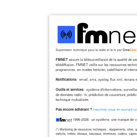
Supervision technique pour la radio et la tv par
Crea
Cast
FMNET
assure la télésurveillance de la qualité de se
télédiffusion. FMNET veille sur les ressources techni
programmes, en modes hertzien, satellitaire et interne
Notifications
: email, sms, syslog, flux xml, écrans 
Outils et services
: système d'informations, surveill
de données radio / tv, prédiction de couverture, prédic
technique mutualisée.
Pas encore adhérant ?
inscrivez-vous en ouvrant un
1996-2026 : un système, une marque de
w
(*) Monitoring de ressources techniques : équipements, sites, ap
switchs, météo, réseaux, faisceaux, émetteurs, codecs, capteu