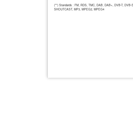
(**) Standards : FM, RDS, TMC, DAB, DAB+, DVB-T, DVB-
SHOUTCAST, MP3, MPEG2, MPEG4